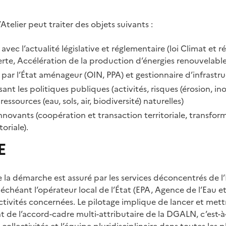
’Atelier peut traiter des objets suivants :
 avec l’actualité législative et réglementaire (loi Climat et r
verte, Accélération de la production d’énergies renouvelable
 par l’État aménageur (OIN, PPA) et gestionnaire d’infrastr
sant les politiques publiques (activités, risques (érosion, i
ressources (eau, sols, air, biodiversité) naturelles)
innovants (coopération et transaction territoriale, transfor
toriale).
E
de la démarche est assuré par les services déconcentrés de 
échéant l’opérateur local de l’État (EPA, Agence de l’Eau etc
ectivités concernées. Le pilotage implique de lancer et met
de l’accord-cadre multi-attributaire de la DGALN, c’est-à
ollectivités et l’équipe pluridisciplinaire dans toutes les p