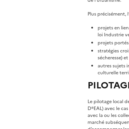
Plus précisément, l
projets en lien
loi Industrie 
projets portés
stratégies croi
sécheresse) et 
autres sujets 
culturelle terri
PILOTAG
Le pilotage local 
D®EAL) avec le cas 
avec la ou les coll
marché subséquent 
d’accompagner les c