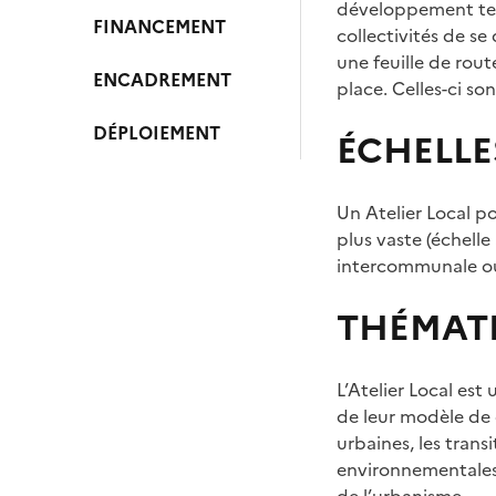
développement terr
FINANCEMENT
collectivités de se
une feuille de rout
ENCADREMENT
place. Celles-ci so
DÉPLOIEMENT
ÉCHELLE
Un Atelier Local p
plus vaste (échelle
intercommunale o
THÉMAT
L’Atelier Local est
de leur modèle de 
urbaines, les trans
environnementales 
de l’urbanisme.