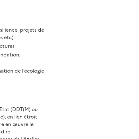
ésilience, projets de
s etc)
uctures
nondation,
mation de l’écologie
l’Etat (DDT(M) ou
), en lien étroit
tre en œuvre le
-dire
hases de l’Atelier