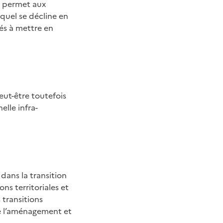
l permet aux
equel se décline en
lés à mettre en
eut-être toutefois
elle infra-
 dans la transition
ns territoriales et
 transitions
de l’aménagement et