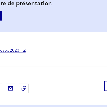
re de présentation
 locaux 2023
 Facebook
er sur X
Partager sur LinkedIn
Partager par email
Copier le lien de la page dans le presse-pap