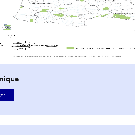
hnique
ger