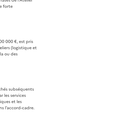
e forte
0 000 €, est pris
liers (logistique et
 la ou des
rchés subséquents
 les services
iques et les
ns l’accord-cadre.