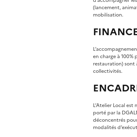
(lancement, animati
mobilisation.
FINANC
L’accompagnement p
en charge à 100% pa
restauration) sont 
collectivités.
ENCADR
L’Atelier Local es
porté par la DGALN
déconcentrés pour m
modalités d’exécut