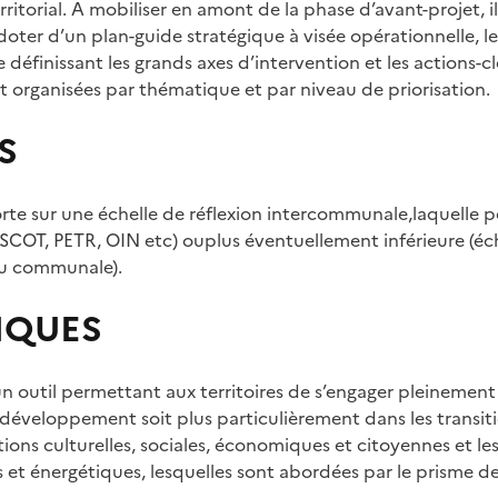
itorial. A mobiliser en amont de la phase d’avant-projet, i
 doter d’un plan-guide stratégique à visée opérationnelle, l
e définissant les grands axes d’intervention et les actions-c
nt organisées par thématique et par niveau de priorisation.
S
orte sur une échelle de réflexion intercommunale,laquelle p
 SCOT, PETR, OIN etc) ouplus éventuellement inférieure (éch
u communale).
IQUES
 un outil permettant aux territoires de s’engager pleinement
développement soit plus particulièrement dans les transitio
itions culturelles, sociales, économiques et citoyennes et les
et énergétiques, lesquelles sont abordées par le prisme 