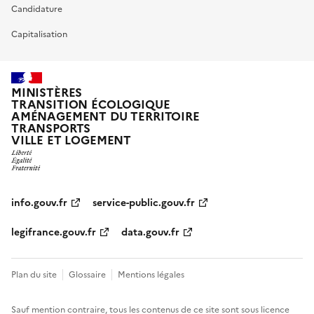
Candidature
Capitalisation
MINISTÈRES
TRANSITION ÉCOLOGIQUE
AMÉNAGEMENT DU TERRITOIRE
TRANSPORTS
VILLE ET LOGEMENT
info.gouv.fr
service-public.gouv.fr
legifrance.gouv.fr
data.gouv.fr
Plan du site
Glossaire
Mentions légales
Sauf mention contraire, tous les contenus de ce site sont sous
licence