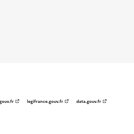
gouv.fr
legifrance.gouv.fr
data.gouv.fr