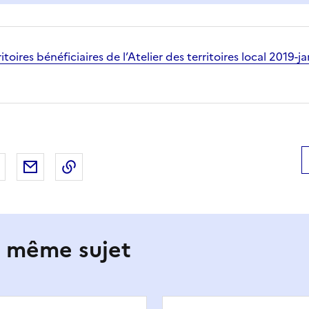
ritoires bénéficiaires de l’Atelier des territoires local 2019-
 Facebook
er sur X
Partager sur LinkedIn
Partager par email
Copier le lien de la page dans le presse-pap
e même sujet